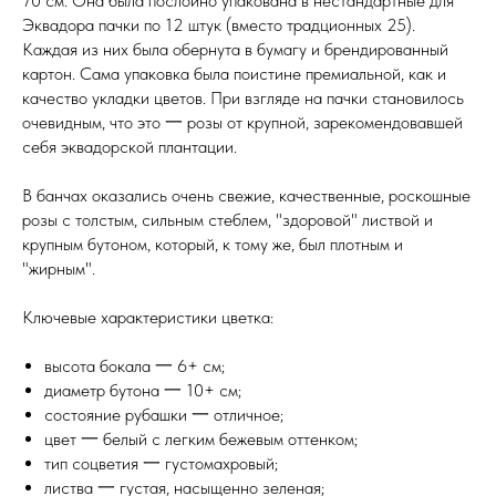
70 см. Она была послойно упакована в нестандартные для
Эквадора пачки по 12 штук (вместо традционных 25).
Каждая из них была обернута в бумагу и брендированный
картон. Сама упаковка была поистине премиальной, как и
качество укладки цветов. При взгляде на пачки становилось
очевидным, что это 一 розы от крупной, зарекомендовавшей
себя эквадорской плантации.
В банчах оказались очень свежие, качественные, роскошные
розы с толстым, сильным стеблем, "здоровой" листвой и
крупным бутоном, который, к тому же, был плотным и
"жирным".
Ключевые характеристики цветка:
высота бокала 一 6+ см;
диаметр бутона 一 10+ см;
состояние рубашки 一 отличное;
цвет 一 белый с легким бежевым оттенком;
тип соцветия 一 густомахровый;
листва 一 густая, насыщенно зеленая;