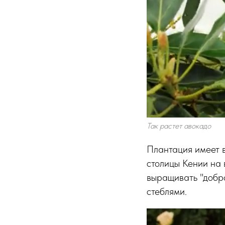
Так растет авокадо
Плантация имеет в
столицы Кении на 
выращивать "добр
стеблями.