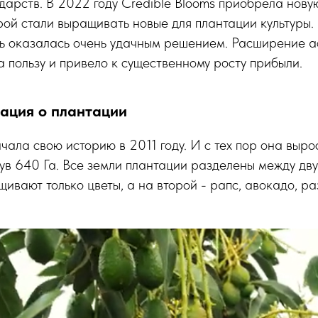
дарств. В 2022 году Credible Blooms приобрела нов
рой стали выращивать новые для плантации культуры.
ь оказалась очень удачным решением. Расширение 
 пользу и привело к существенному росту прибыли.
ция о плантации
ачала свою историю в 2011 году. И с тех пор она выр
ув 640 Га. Все земли плантации разделены между д
щивают только цветы, а на второй - рапс, авокадо, р