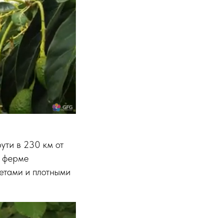
ути в 230 км от
т ферме
етами и плотными