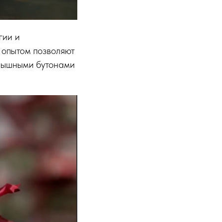
гии и
 опытом позволяют
с пышными бутонами