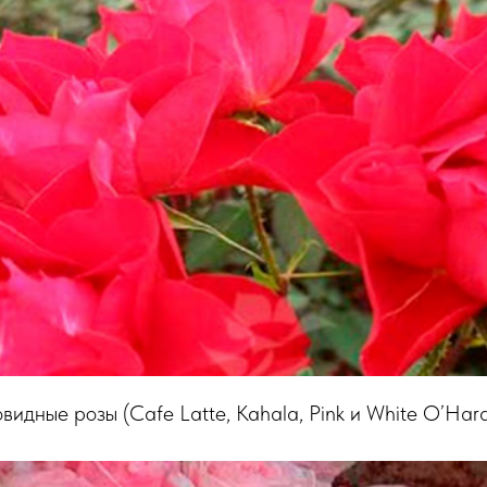
видные розы (Cafe Latte, Kahala, Pink и White O’Hara