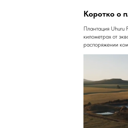
Коротко о 
Плантация Uhuru F
километрах от экв
распоряжении комп