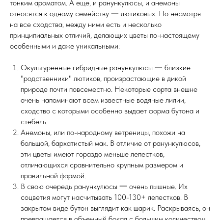
тонким ароматом. А еще, и ранункулюсы, и анемоны
относятся к одному семейству 一 лютиковых. Но несмотря
на все сходства, между ними есть и несколько
принципиальных отличий, делающих цветы по-настоящему
особенными и даже уникальными:
Окультуренные гибридные ранункулюсы 一 близкие
"родственники" лютиков, произрастающие в дикой
природе почти повсеместно. Некоторые сорта внешне
очень напоминают всем известные водяные лилии,
сходство с которыми особенно выдает форма бутона и
стебель.
Анемоны, или по-народному ветреницы, похожи на
большой, бархатистый мак. В отличие от ранункулюсов,
эти цветы имеют гораздо меньше лепестков,
отличающихся сравнительно крупным размером и
правильной формой.
В свою очередь ранункулюсы 一 очень пышные. Их
соцветия могут насчитывать 100-130+ лепестков. В
закрытом виде бутон выглядит как шарик. Раскрываясь, он
превращается в объемный бокал с большим количеством