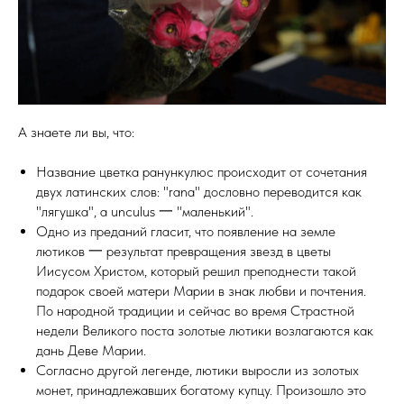
А знаете ли вы, что:
Название цветка ранункулюс происходит от сочетания
двух латинских слов: "rana" дословно переводится как
"лягушка", а unculus 一 "маленький".
Одно из преданий гласит, что появление на земле
лютиков 一 результат превращения звезд в цветы
Иисусом Христом, который решил преподнести такой
подарок своей матери Марии в знак любви и почтения.
По народной традиции и сейчас во время Страстной
недели Великого поста золотые лютики возлагаются как
дань Деве Марии.
Согласно другой легенде, лютики выросли из золотых
монет, принадлежавших богатому купцу. Произошло это