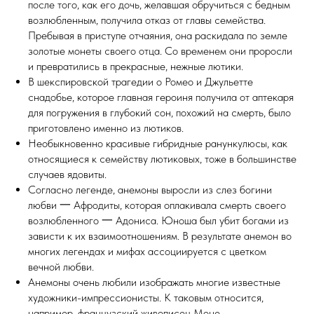
после того, как его дочь, желавшая обручиться с бедным
возлюбленным, получила отказ от главы семейства.
Пребывая в приступе отчаяния, она раскидала по земле
золотые монеты своего отца. Со временем они проросли
и превратились в прекрасные, нежные лютики.
В шекспировской трагедии о Ромео и Джульетте
снадобье, которое главная героиня получила от аптекаря
для погружения в глубокий сон, похожий на смерть, было
приготовлено именно из лютиков.
Необыкновенно красивые гибридные ранункулюсы, как
относящиеся к семейству лютиковых, тоже в большинстве
случаев ядовиты.
Согласно легенде, анемоны выросли из слез богини
любви 一 Афродиты, которая оплакивала смерть своего
возлюбленного 一 Адониса. Юноша был убит богами из
зависти к их взаимоотношениям. В результате анемон во
многих легендах и мифах ассоциируется с цветком
вечной любви.
Анемоны очень любили изображать многие известные
художники-импрессионисты. К таковым относится,
например, французский живописец Моне.