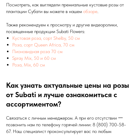
Посмотреть, как выглядели премиальные кустовые розы от
плантации Субати вы можете в нашем
обзоре
.
Также рекомендуем к просмотру и другие видеоролики,
посвященные продукции Subati Flowers:
Кустовая роза, сорт Shelby, 50 см
Роза, сорт Queen Africa, 70 см
Пионовидная роза 70 см
Spray Mix, 50 и 60 см
Роза, Mix, 60 см
Как узнать актуальные цены на розы
от Subati и лучше ознакомиться с
ассортиментом?
Связаться с личным менеджером. А при его отсутствии 一
позвонить нам по телефону горячей линии: 8 (800) 700-58-
67. Наш специалист проконсультирует вас по любым